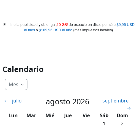
Elimine la publicidad y obtenga
¡10 GB!
de espacio en disco por sólo
$9,95 USD
al mes
o
$109,95 USD al año
(más impuestos locales).
Calendario
Mes
agosto 2026
←
julio
septiembre
→
Lunes
Martes
Miércoles
Jueves
Viernes
Sábado
Domin
Lun
Mar
Mié
Jue
Vie
Sáb
Dom
Sin eventos, sá
Sin eve
1
2