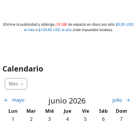
Elimine la publicidad y obtenga
¡10 GB!
de espacio en disco por sólo
$9,95 USD
al mes
o
$109,95 USD al año
(más impuestos locales).
Calendario
Mes
junio 2026
←
mayo
julio
→
Lunes
Martes
Miércoles
Jueves
Viernes
Sábado
Domin
Lun
Mar
Mié
Jue
Vie
Sáb
Dom
Sin eventos, lunes, 1 junio
Sin eventos, martes, 2 junio
Sin eventos, miércoles, 3 junio
Sin eventos, jueves, 4 junio
Sin eventos, viernes, 5 
Sin eventos, sá
Sin eve
1
2
3
4
5
6
7